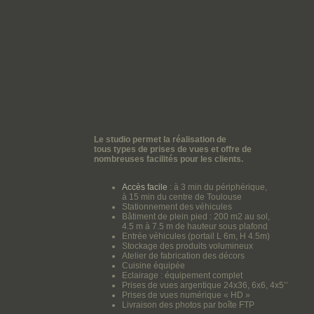
Le studio permet la réalisation de
tous types de prises de vues et offre de
nombreuses facilités pour les clients.
Accès facile
: à 3 min du périphérique,
à 15 min du centre de Toulouse
Stationnement des véhicules
Bâtiment de plein pied : 200 m2 au sol,
4.5 m à 7.5 m de hauteur sous plafond
Entrée véhicules (portail L 6m, H 4.5m)
Stockage des produits volumineux
Atelier de fabrication des décors
Cuisine équipée
Eclairage : équipement complet
Prises de vues argentique 24x36, 6x6, 4x5’’
Prises de vues numérique « HD »
Livraison des photos par boîte FTP